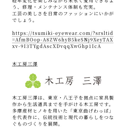
経年変化を楽しみながら末永く愛用できるよ
う、修理・メンテナンス体制も充実。
工芸の美しさを日常のファッションにいかが
でしょう。
https://tsumiki-eyewear.com/?srsltid
=AfmBOop-A8ZW6hyB5keSNj9XeyTAX
xv-9I3TYgdAscXDvqqXwGhp1IcA
木工房三澤
木工房三澤は、東京・八王子を拠点に家具製
作から生活道具までを手がける木工房です。
多摩産材ヒノキを用いた「東京曲げわっぱ」
を代表作に、伝統技術と現代の暮らしをつな
ぐものづくりを展開。