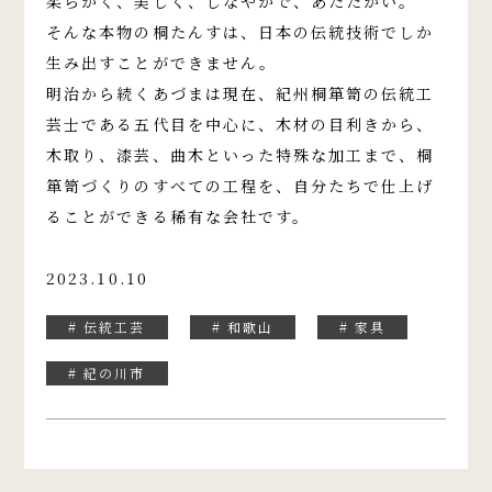
柔らかく、美しく、しなやかで、あたたかい。
そんな本物の桐たんすは、日本の伝統技術でしか
生み出すことができません。
明治から続くあづまは現在、紀州桐箪笥の伝統工
芸士である五代目を中心に、木材の目利きから、
木取り、漆芸、曲木といった特殊な加工まで、桐
箪笥づくりのすべての工程を、自分たちで仕上げ
ることができる稀有な会社です。
2023.10.10
# 伝統工芸
# 和歌山
# 家具
# 紀の川市